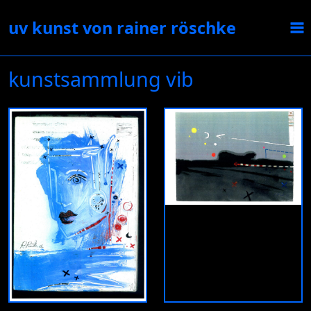
uv kunst von rainer röschke
kunstsammlung vib