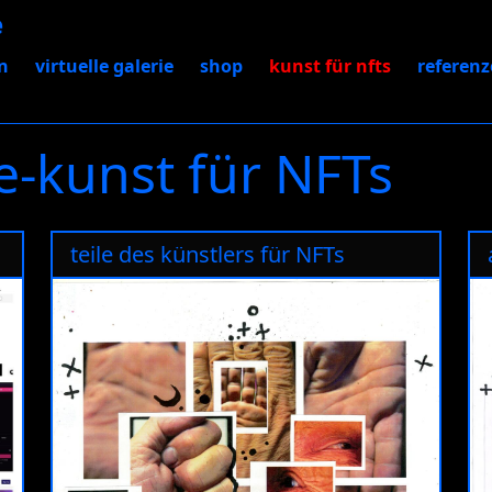
e
n
virtuelle galerie
shop
kunst für nfts
referen
e-kunst für NFTs
teile des künstlers für NFTs