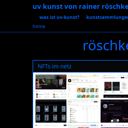
uv kunst von rainer röschk
was ist uv-kunst?
kunstsammlunge
home
röschk
NFTs im netz