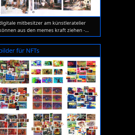
digitale mitbesitzer am künstleratelier
können aus den memes kraft ziehen -
stören aber den künstler nicht bei der
arbeit in seinem universum
bilder für NFTs